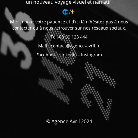
un nouveau voyage visuel et narratif
🌐✨
Merci
pour votre patience et d'ici là n'hésitez pas à nous
contacter ou à nous retrouver sur nos réseaux sociaux.
Tel. 03 60 123 444
Mail :
contact@agence-avril.fr
Facebook
-
Linkedin
-
Instagram
© Agence Avril 2024