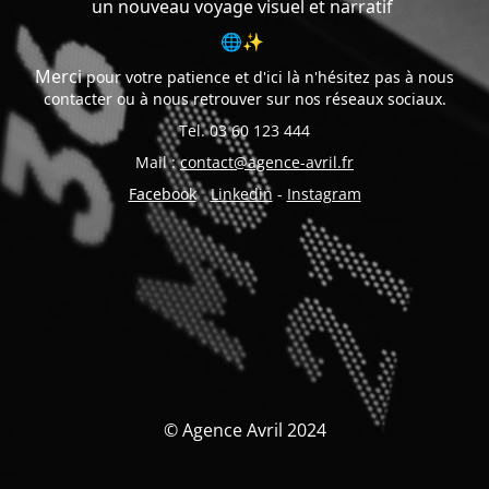
un nouveau voyage visuel et narratif
🌐✨
Merci
pour votre patience et d'ici là n'hésitez pas à nous
contacter ou à nous retrouver sur nos réseaux sociaux.
Tel. 03 60 123 444
Mail :
contact@agence-avril.fr
Facebook
-
Linkedin
-
Instagram
© Agence Avril 2024