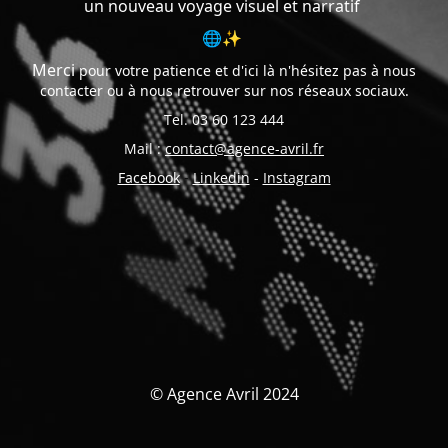
un nouveau voyage visuel et narratif
🌐✨
Merci
pour votre patience et d'ici là n'hésitez pas à nous
contacter ou à nous retrouver sur nos réseaux sociaux.
Tel. 03 60 123 444
Mail :
contact@agence-avril.fr
Facebook
-
Linkedin
-
Instagram
© Agence Avril 2024