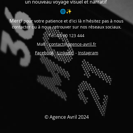
un nouveau voyage visuel et narratif
🌐✨
Merci
pour votre patience et d'ici là n'hésitez pas à nous
contacter ou à nous retrouver sur nos réseaux sociaux.
Tel. 03 60 123 444
Mail :
contact@agence-avril.fr
Facebook
-
Linkedin
-
Instagram
© Agence Avril 2024