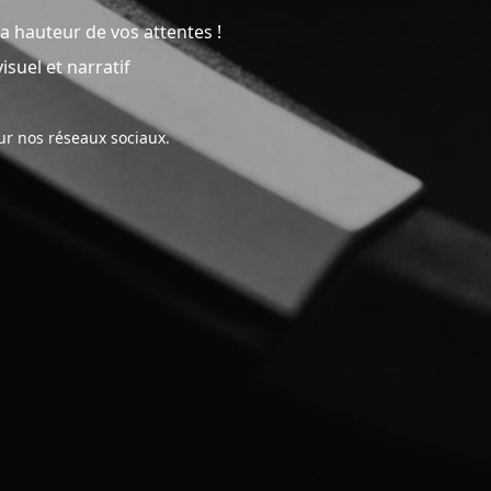
a hauteur de vos attentes !
suel et narratif
sur nos réseaux sociaux.