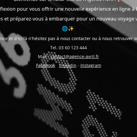
exion pour vous offrir une nouvelle expérience en ligne à l
s et préparez-vous à embarquer pour un nouveau voyage vi
🌐✨
nce et d'ici là n'hésitez pas à nous contacter ou à nous retrouver 
Tel. 03 60 123 444
Mail :
contact@agence-avril.fr
Facebook
-
Linkedin
-
Instagram