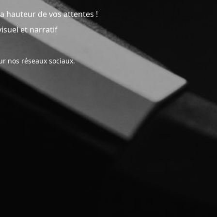
a hauteur de vos attentes !
suel et narratif
sur nos réseaux sociaux.