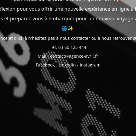
exion pour vous offrir une nouvelle expérience en ligne à l
s et préparez-vous à embarquer pour un nouveau voyage vi
🌐✨
nce et d'ici là n'hésitez pas à nous contacter ou à nous retrouver 
Tel. 03 60 123 444
Mail :
contact@agence-avril.fr
Facebook
-
Linkedin
-
Instagram