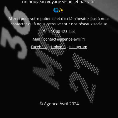
un nouveau voyage visuel et narratif
🌐✨
Merci
pour votre patience et d'ici là n'hésitez pas à nous
contacter ou à nous retrouver sur nos réseaux sociaux.
Tel. 03 60 123 444
Mail :
contact@agence-avril.fr
Facebook
-
Linkedin
-
Instagram
© Agence Avril 2024